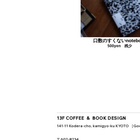
口数のすくないnotebo
500yen 残少
13F COFFEE & BOOK DESIGN
141-11 Kodera-cho, kamigyo-ku KYOTO ［
Go
〒602-8234