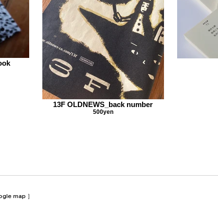
ok
13F OLDNEWS_back number
500yen
ogle map
］​​