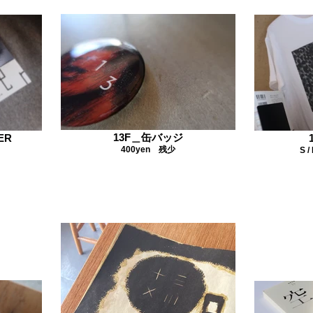
13F＿缶バッジ
ER
400yen 残少
S /