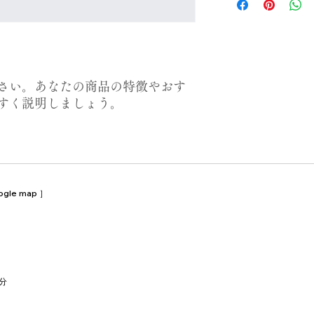
する情報を入力して
だけます。
とで顧客からの信頼
いただけます。
さい。あなたの商品の特徴やおす
すく説明しましょう。
ogle map
］​​
分