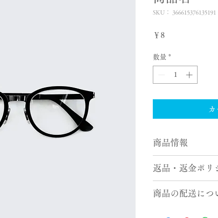
SKU： 366615376135191
価
￥8
格
数量
*
カ
商品情報
商品の詳細を入力し
返品・返金ポリ
明に加え、商品の特
しましょう。
返品・返金ポリシー
商品の配送につ
満足しなかった場合
の手順などを説明し
配送地域、料金、所
顧客からの信頼を獲