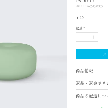
SKU： 126351351935
価
￥45
格
数量
*
カ
商品情報
商品の詳細を入力し
返品・返金ポリ
明に加え、商品の特
しましょう。
返品・返金ポリシー
商品の配送につ
満足しなかった場合
の手順などを説明し
配送地域、料金、所
顧客からの信頼を獲