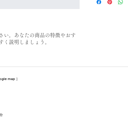
する情報を入力して
だけます。
とで顧客からの信頼
いただけます。
さい。あなたの商品の特徴やおす
すく説明しましょう。
ogle map
］​​
分